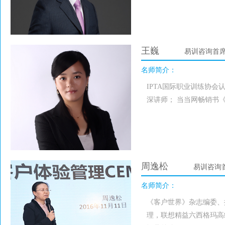
王巍
易训咨询首
名师简介：
IPTA国际职业训练协会
深讲师； 当当网畅销书
周逸松
易训咨询
名师简介：
《客户世界》杂志编委、撰
理，联想精益六西格玛高级项目