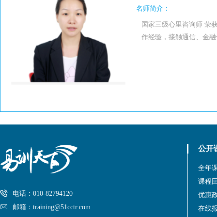
名师简介：
国家三级心里咨询师 荣获
作经验，接触通信、金融
公开
全年
课程
电话：010-82794120
优惠
邮箱：training@51cctr.com
在线