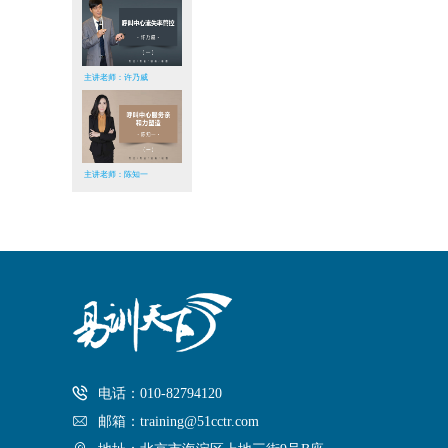
主讲老师：许乃威
主讲老师：陈知一
电话：010-82794120
邮箱：training@51cctr.com