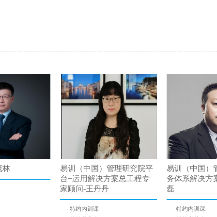
茂林
易训（中国）管理研究院平
易训（中国）
台+运用解决方案总工程专
务体系解决方
家顾问-王丹丹
磊
特约内训课
特约内训课