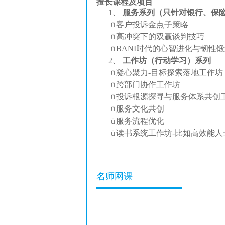
擅长课程及项目
1、
服务系列
（只针对银行、保
ü
客户投诉金点子策略
ü
高冲突下的双赢谈判技巧
ü
BANI时代的心智进化与韧性
2、
工作坊（行动学习）系列
ü
凝心聚力
-目标探索落地工作坊
ü
跨部门协作工作坊
ü
投诉根源探寻与服务体系共创
ü
服务文化共创
ü
服务流程优化
ü
读书系统工作坊
-比如高效能
名师网课