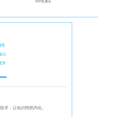
特约私董会
领导
会心
提升
技术，让知识悄然内化。