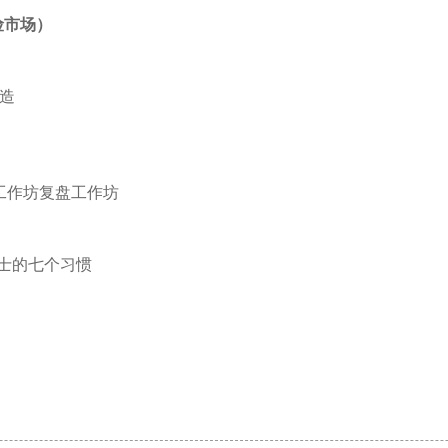
险市场）
锻造
工作坊复盘工作坊
人士的七个习惯